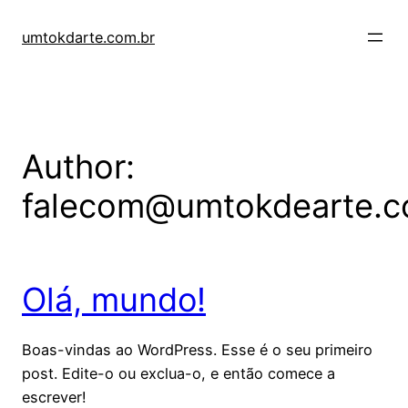
Skip
to
umtokdarte.com.br
content
Author:
falecom@umtokdearte.c
Olá, mundo!
Boas-vindas ao WordPress. Esse é o seu primeiro
post. Edite-o ou exclua-o, e então comece a
escrever!